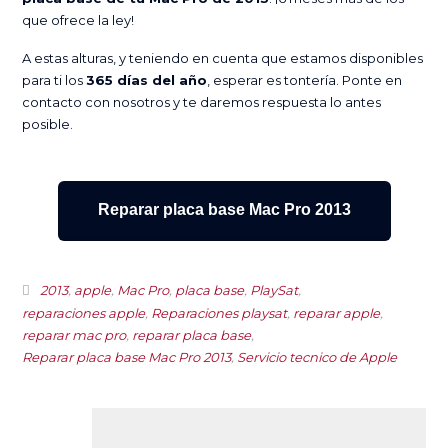
que ofrece la ley!
A estas alturas, y teniendo en cuenta que estamos disponibles
para ti los
365 días del año
, esperar es tontería. Ponte en
contacto con nosotros y te daremos respuesta lo antes
posible.
Reparar placa base Mac Pro 2013
2013
,
apple
,
Mac Pro
,
placa base
,
PlaySat
,
reparaciones apple
,
Reparaciones playsat
,
reparar apple
,
reparar mac pro
,
reparar placa base
,
Reparar placa base Mac Pro 2013
,
Servicio tecnico de Apple