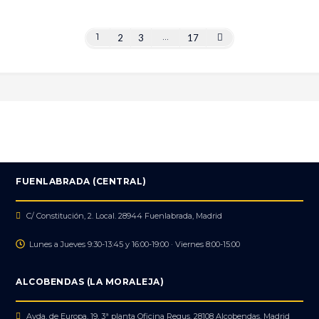
1
…
2
3
17
FUENLABRADA (CENTRAL)
C/ Constitución, 2. Local. 28944 Fuenlabrada, Madrid
Lunes a Jueves 9:30-13:45 y 16:00-19:00 · Viernes 8:00-15:00
ALCOBENDAS (LA MORALEJA)
Avda. de Europa, 19, 3ª planta Oficina Regus. 28108 Alcobendas, Madrid