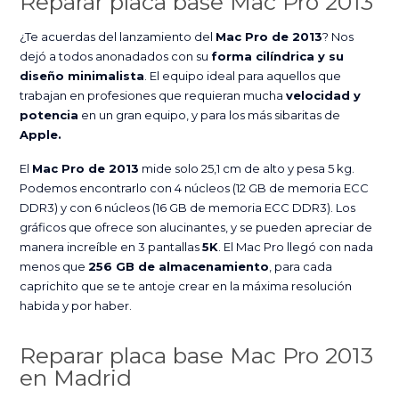
Reparar placa base Mac Pro 2013
¿Te acuerdas del lanzamiento del
Mac Pro de 2013
? Nos
dejó a todos anonadados con su
forma cilíndrica y su
diseño minimalista
. El equipo ideal para aquellos que
trabajan en profesiones que requieran mucha
velocidad y
potencia
en un gran equipo, y para los más sibaritas de
Apple.
El
Mac Pro de 2013
mide solo 25,1 cm de alto y pesa 5 kg.
Podemos encontrarlo con 4 núcleos (12 GB de memoria ECC
DDR3) y con 6 núcleos (16 GB de memoria ECC DDR3). Los
gráficos que ofrece son alucinantes, y se pueden apreciar de
manera increíble en 3 pantallas
5K
. El Mac Pro llegó con nada
menos que
256 GB de almacenamiento
, para cada
caprichito que se te antoje crear en la máxima resolución
habida y por haber.
Reparar placa base Mac Pro 2013
en Madrid