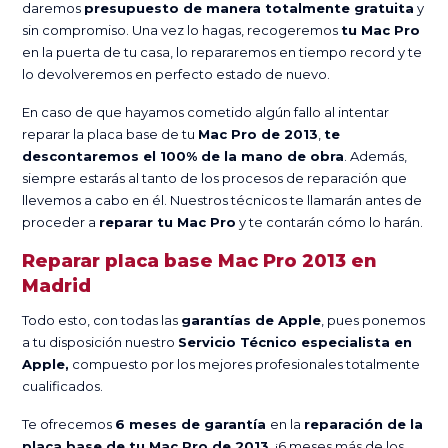
daremos
presupuesto de manera totalmente gratuita
y
sin compromiso. Una vez lo hagas, recogeremos
tu Mac Pro
en la puerta de tu casa, lo repararemos en tiempo record y te
lo devolveremos en perfecto estado de nuevo.
En caso de que hayamos cometido algún fallo al intentar
reparar la placa base de tu
Mac Pro de 2013
,
te
descontaremos el 100% de la mano de obra
. Además,
siempre estarás al tanto de los procesos de reparación que
llevemos a cabo en él. Nuestros técnicos te llamarán antes de
proceder a
reparar tu Mac Pro
y te contarán cómo lo harán.
Reparar placa base Mac Pro 2013 en
Madrid
Todo esto, con todas las
garantías de Apple
, pues ponemos
a tu disposición nuestro
Servicio Técnico especialista en
Apple,
compuesto por los mejores profesionales totalmente
cualificados.
Te ofrecemos
6 meses de garantía
en la
reparación de la
placa base de tu Mac Pro de 2013
. ¡6 meses más de los