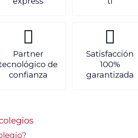
express
ti
Partner
Satisfacción
tecnológico de
100%
confianza
garantizada
colegios
olegio?