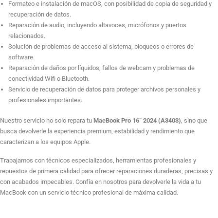
Formateo e instalación de macOS, con posibilidad de copia de seguridad y
Quitar contraseña de usuario
recuperación de datos.
Reparación de audio, incluyendo altavoces, micrófonos y puertos
relacionados.
Solución de problemas de acceso al sistema, bloqueos o errores de
Quitar contraseña de BIOS, candado, números
software.
Reparación de daños por líquidos, fallos de webcam y problemas de
conectividad Wifi o Bluetooth.
Servicio de recuperación de datos para proteger archivos personales y
Reparación OFICIAL cambio de jack de audio
profesionales importantes.
Nuestro servicio no solo repara tu
MacBook Pro 16” 2024 (A3403)
, sino que
Reparación equipo mojado
busca devolverle la experiencia premium, estabilidad y rendimiento que
caracterizan a los equipos Apple.
Trabajamos con técnicos especializados, herramientas profesionales y
Reparación webcam
repuestos de primera calidad para ofrecer reparaciones duraderas, precisas y
con acabados impecables. Confía en nosotros para devolverle la vida a tu
MacBook con un servicio técnico profesional de máxima calidad.
Reparación Wifi o bluetooth