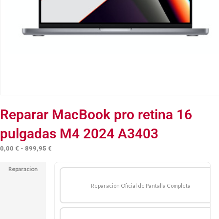
Reparar MacBook pro retina 16
pulgadas M4 2024 A3403
Rango
0,00
€
-
899,95
€
de
Reparacion
precios:
desde
Reparación Oficial de Pantalla Completa
0,00 €
hasta
899,95 €