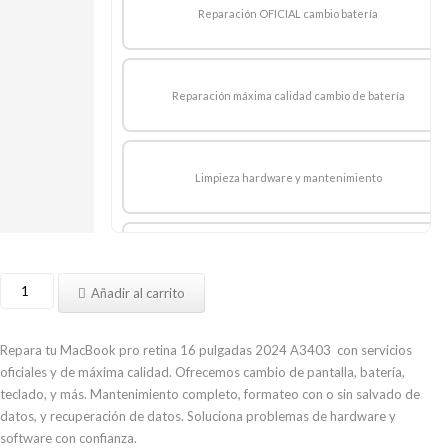
Reparación OFICIAL cambio batería
Reparación máxima calidad cambio de batería
Limpieza hardware y mantenimiento
Reparación OFICIAL cambio teclado
Reparar
Añadir al carrito
MacBook
pro
Reparación máxima calidad cambio de solo teclado
retina
Repara tu MacBook pro retina 16 pulgadas 2024 A3403 con servicios
16
oficiales y de máxima calidad. Ofrecemos cambio de pantalla, batería,
pulgadas
teclado, y más. Mantenimiento completo, formateo con o sin salvado de
M4
datos, y recuperación de datos. Soluciona problemas de hardware y
Reparación Trackpad
2024
software con confianza.