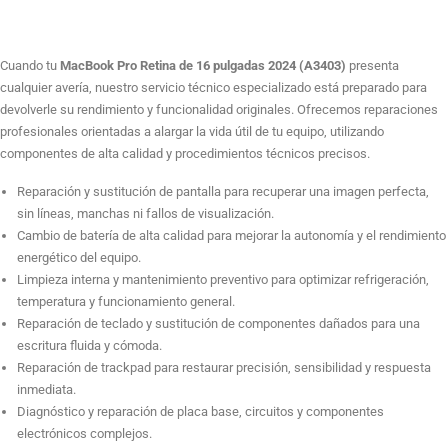
A3403
cantidad
Reparación de chip gráfico
Cuando tu
MacBook Pro Retina de 16 pulgadas 2024 (A3403)
presenta
cualquier avería, nuestro servicio técnico especializado está preparado para
devolverle su rendimiento y funcionalidad originales. Ofrecemos reparaciones
profesionales orientadas a alargar la vida útil de tu equipo, utilizando
Reparación de placa base
componentes de alta calidad y procedimientos técnicos precisos.
Reparación y sustitución de pantalla para recuperar una imagen perfecta,
sin líneas, manchas ni fallos de visualización.
Formateo e instalación sistema operativo. Sin salvar datos
Cambio de batería de alta calidad para mejorar la autonomía y el rendimiento
energético del equipo.
Limpieza interna y mantenimiento preventivo para optimizar refrigeración,
temperatura y funcionamiento general.
Formateo e instalación sistema operativo Salvando datos
Reparación de teclado y sustitución de componentes dañados para una
escritura fluida y cómoda.
Reparación de trackpad para restaurar precisión, sensibilidad y respuesta
Reparación cambio altavoz
inmediata.
Diagnóstico y reparación de placa base, circuitos y componentes
electrónicos complejos.