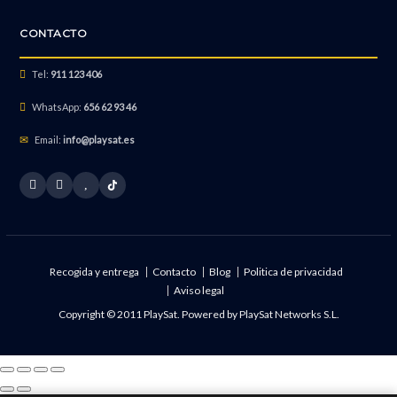
CONTACTO
Reparación OLED de maxima calidad pantalla completa
Tel:
911 123 406
WhatsApp:
656 62 93 46
Email:
info@playsat.es
Recogida y entrega
Contacto
Blog
Politica de privacidad
Aviso legal
Copyright © 2011 PlaySat. Powered by
PlaySat Networks S.L.