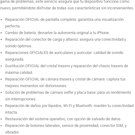
gama de problemas, este servicio asegura que tu dispositivo funcione como
Sustitucion cristal trasero RMC
nuevo, permitiéndote disfrutar de todas sus características sin inconvenientes.
Reparación OFICIAL de pantalla completa: garantiza una visualización
perfecta.
Reparacion OFICIAL chasis trasero
Cambio de batería: devuelve la autonomía original a tu iPhone.
Reparación del conector de carga y altavoz: asegura una conectividad y
sonido óptimos.
Reparaciones OFICIALES de auriculares y auricular: calidad de sonido
Reparacion chasis trasero Maxima Calidad
asegurada.
Sustitución OFICIAL del cristal trasero y reparación del chasis trasero de
máxima calidad.
Reparar OFICIAL cámara trasera
Reparación OFICIAL de cámara trasera y cristal de cámara: captura tus
mejores momentos sin distorsiones.
Solución de problemas de cámara selfie y placa base: para un rendimiento
sin interrupciones.
Reparacion cristal cámara trasera
Reparación de daños por líquidos, Wi-Fi y Bluetooth: mantén tu conectividad
intacta.
Restauración del sistema operativo, con opción de salvado de datos.
Reparación de botones laterales, sensor de proximidad, conector SIM, y
Reparar cámara selfie
vibrador.