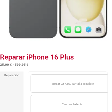
Reparar iPhone 16 Plus
Rango
25,00
€
-
599,95
€
de
Reparación
precios:
desde
Reparar OFICIAL pantalla completa
25,00 €
hasta
599,95 €
Cambiar batería