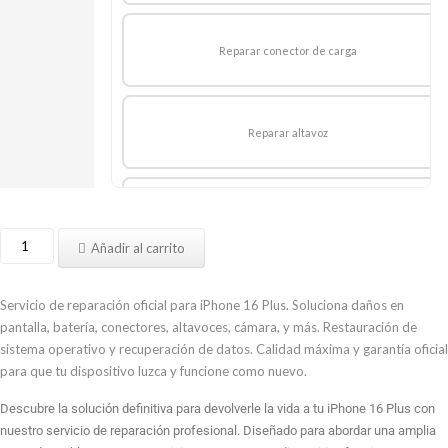
Reparar conector de carga
Reparar altavoz
Reparación OFICIAL Auricular
Reparar
Añadir al carrito
iPhone
16
Reparar auriculares
Plus
Servicio de reparación oficial para iPhone 16 Plus. Soluciona daños en
cantidad
pantalla, batería, conectores, altavoces, cámara, y más. Restauración de
sistema operativo y recuperación de datos. Calidad máxima y garantía oficial
para que tu dispositivo luzca y funcione como nuevo.
Sustitucion OFICIAL cristal trasero
Descubre la solución definitiva para devolverle la vida a tu iPhone 16 Plus con
nuestro servicio de reparación profesional. Diseñado para abordar una amplia