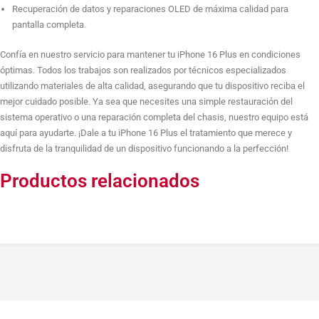
Recuperación de datos y reparaciones OLED de máxima calidad para
pantalla completa.
Reparación de placa base
Confía en nuestro servicio para mantener tu iPhone 16 Plus en condiciones
óptimas. Todos los trabajos son realizados por técnicos especializados
utilizando materiales de alta calidad, asegurando que tu dispositivo reciba el
Reparación daño por líquidos
mejor cuidado posible. Ya sea que necesites una simple restauración del
sistema operativo o una reparación completa del chasis, nuestro equipo está
aquí para ayudarte. ¡Dale a tu iPhone 16 Plus el tratamiento que merece y
disfruta de la tranquilidad de un dispositivo funcionando a la perfección!
Reparar Wi-Fi y Bluetooth
Productos relacionados
Reparar micrófono
Restaurar sistema operativo (Salvando Datos)