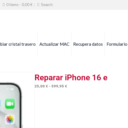
0 items -
0,00
€
iar cristal trasero
Actualizar MAC
Recupera datos
Formulario
Reparar iPhone 16 e
Rango
25,00
€
-
599,95
€
de
precios:
desde
25,00 €
hasta
599,95 €