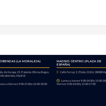
Reparar cámara selfie
Reparación de placa base
Reparación daño por líquidos
OBENDAS (LA MORALEJA)
MADRID CENTRO (PLAZA DE
ESPAÑA)
a. de Europa, 19, 3ª planta Oficina Regus.
Calle Ferraz, 2. 2ºIzda. (GSG). 28008 M
 Alcobendas, Madrid
Reparar Wi-Fi y Bluetooth
Lunes a Jueves 9:00-14:00 y 15:00-18:
unes a Viernes 9:00-15:00 y 16:00-18:00
Viernes 9:00-14:00 y 15:00-17:00
Reparar micrófono