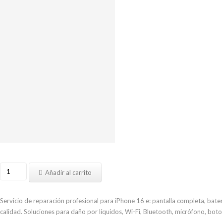
Reparar
Añadir al carrito
iPhone
16
e
Servicio de reparación profesional para iPhone 16 e: pantalla completa, baterí
cantidad
calidad. Soluciones para daño por líquidos, Wi-Fi, Bluetooth, micrófono, bot