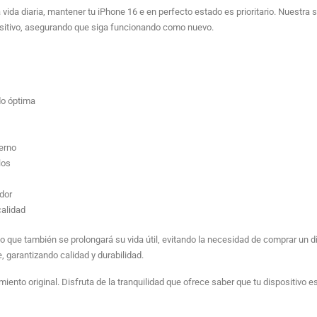
ida diaria, mantener tu iPhone 16 e en perfecto estado es prioritario. Nuestra s
Sustitucion OFICIAL cristal trasero
positivo, asegurando que siga funcionando como nuevo.
Sustitucion cristal trasero RMC
do óptima
Reparacion OFICIAL chasis trasero
terno
los
dor
Reparacion chasis trasero Maxima Calidad
calidad
o que también se prolongará su vida útil, evitando la necesidad de comprar un d
Reparar OFICIAL cámara trasera
, garantizando calidad y durabilidad.
miento original. Disfruta de la tranquilidad que ofrece saber que tu dispositivo
Reparacion cristal cámara trasera