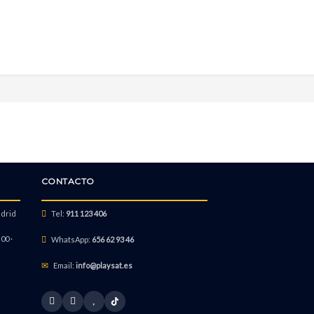
CONTACTO
adrid
Tel:
911 123 406
00 ·
WhatsApp:
656 62 93 46
Email:
info@playsat.es