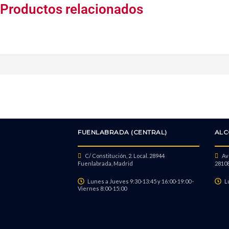
Productos relacionados
FUENLABRADA (CENTRAL)
ALC
C/ Constitución, 2. Local. 28944
Avd
Fuenlabrada, Madrid
28108
Lunes a Jueves 9:30-13:45 y 16:00-19:00 ·
L
Viernes 8:00-15:00