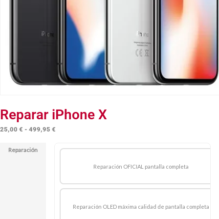
Reparar iPhone X
Rango
25,00
€
-
499,95
€
de
Reparación
precios:
desde
Reparación OFICIAL pantalla completa
25,00 €
hasta
499,95 €
Reparación OLED máxima calidad de pantalla completa