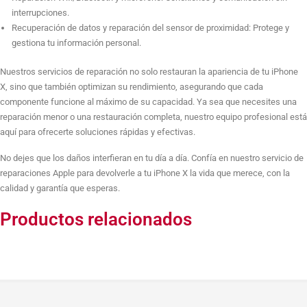
interrupciones.
Recuperación de datos y reparación del sensor de proximidad: Protege y
gestiona tu información personal.
Reparación máxima calidad cámara selfie
Nuestros servicios de reparación no solo restauran la apariencia de tu iPhone
X, sino que también optimizan su rendimiento, asegurando que cada
Reparación de placa base
componente funcione al máximo de su capacidad. Ya sea que necesites una
reparación menor o una restauración completa, nuestro equipo profesional está
aquí para ofrecerte soluciones rápidas y efectivas.
Reparación daños por líquidos
No dejes que los daños interfieran en tu día a día. Confía en nuestro servicio de
reparaciones Apple para devolverle a tu iPhone X la vida que merece, con la
calidad y garantía que esperas.
Reparación Wifi/Bluetooth
Productos relacionados
Reparación micrófono