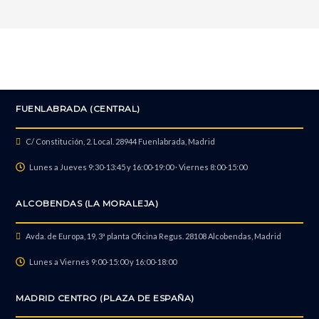
Restaurar Sistema Operativo Con salvado de datos
Restaurar Sistema Operativo Sin salvado de datos
FUENLABRADA (CENTRAL)
Reparación botones laterales
C/ Constitución, 2. Local. 28944 Fuenlabrada, Madrid
Lunes a Jueves 9:30-13:45 y 16:00-19:00 · Viernes 8:00-15:00
Reparación lector SIM
ALCOBENDAS (LA MORALEJA)
Avda. de Europa, 19, 3ª planta Oficina Regus. 28108 Alcobendas, Madrid
Recuperación de datos
Lunes a Viernes 9:00-15:00 y 16:00-18:00
MADRID CENTRO (PLAZA DE ESPAÑA)
Reparación sensor de proximidad