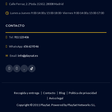
Calle Ferraz, 2. 2ºIzda. (GSG). 28008 Madrid
Lunes a Jueves 9:00-14:00 y 15:00-18:00 · Viernes 9:00-14:00 y 15:00-17:00
Reparación Vibrador
CONTACTO
Tel:
911 123 406
WhatsApp:
656 62 93 46
Email:
info@playsat.es
Recogida y entrega
Contacto
Blog
Politica de privacidad
Aviso legal
Copyright © 2011 PlaySat. Powered by
PlaySat Networks S.L.