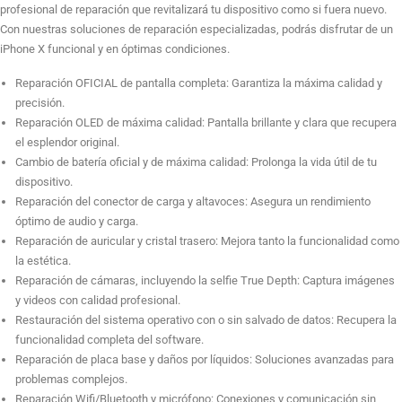
profesional de reparación que revitalizará tu dispositivo como si fuera nuevo.
Reparación auricular
Con nuestras soluciones de reparación especializadas, podrás disfrutar de un
iPhone X funcional y en óptimas condiciones.
Reparación OFICIAL de pantalla completa: Garantiza la máxima calidad y
Reparación cristal trasero
precisión.
Reparación OLED de máxima calidad: Pantalla brillante y clara que recupera
el esplendor original.
Cambio de batería oficial y de máxima calidad: Prolonga la vida útil de tu
Reparación OFICIAL cambio de chasis completo
dispositivo.
Reparación del conector de carga y altavoces: Asegura un rendimiento
óptimo de audio y carga.
Reparación OFICIAL cámara trasera
Reparación de auricular y cristal trasero: Mejora tanto la funcionalidad como
la estética.
Reparación de cámaras, incluyendo la selfie True Depth: Captura imágenes
y videos con calidad profesional.
Reparación Cristal Camara Trasera
Restauración del sistema operativo con o sin salvado de datos: Recupera la
funcionalidad completa del software.
Reparación de placa base y daños por líquidos: Soluciones avanzadas para
problemas complejos.
Reparación OFICIAL cámara selfie TrueDepth
Reparación Wifi/Bluetooth y micrófono: Conexiones y comunicación sin