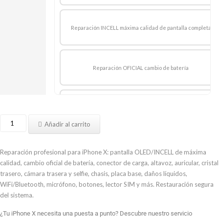
Reparación INCELL máxima calidad de pantalla completa
Reparación OFICIAL cambio de batería
Reparación máxima calidad cambio de batería
Reparar
Añadir al carrito
iPhone
X
Reparación conector de carga
cantidad
Reparación profesional para iPhone X: pantalla OLED/INCELL de máxima
calidad, cambio oficial de batería, conector de carga, altavoz, auricular, cristal
trasero, cámara trasera y selfie, chasis, placa base, daños líquidos,
WiFi/Bluetooth, micrófono, botones, lector SIM y más. Restauración segura
Reparación altavoz
del sistema.
¿Tu iPhone X necesita una puesta a punto? Descubre nuestro servicio