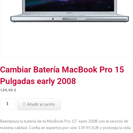
Cambiar Batería MacBook Pro 15
Pulgadas early 2008
139,95
€
Cambiar
Añadir al carrito
Batería
MacBook
Pro
Reemplaza la batería de tu MacBook Pro 15″ early 2008 con el servicio de
15
máxima calidad. Confía en expertos por solo 139.95 EUR y prolonga la vida