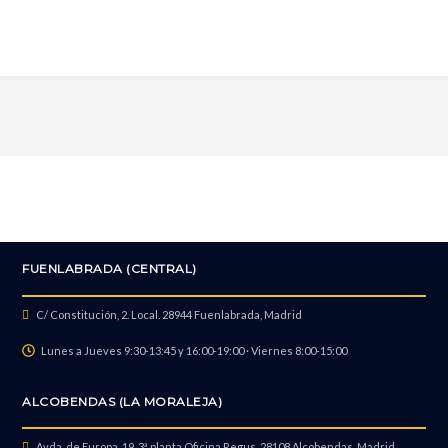
Recuperación de Datos *
FUENLABRADA (CENTRAL)
C/ Constitución, 2. Local. 28944 Fuenlabrada, Madrid
Lunes a Jueves 9:30-13:45 y 16:00-19:00 · Viernes 8:00-15:00
ALCOBENDAS (LA MORALEJA)
Avda. de Europa, 19, 3ª planta Oficina Regus. 28108 Alcobendas, Madrid