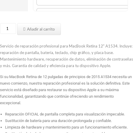
Reparación de Chip Gráfico
Reparar
Añadir al carrito
MacBook
Retina
Reparación de Placa Base
12
Servicio de reparación profesional para MacBook Retina 12" A1534. Incluye:
pulgadas
reparación de pantalla, batería, teclado, chip gráfico, y placa base.
principios
Mantenimiento hardware, recuperación de datos, eliminación de contraseñas
2015
y más. Garantía de calidad y eficiencia para tu dispositivo Apple.
Formateo e instalación Sistema Operativo (Sin salvar
datos)
A1534
Si su MacBook Retina de 12 pulgadas de principios de 2015 A1534 necesita un
cantidad
nuevo comienzo, nuestra reparación profesional es la solución definitiva. Este
servicio está diseñado para restaurar su dispositivo Apple a su máxima
Reparación de Altavoz
funcionalidad, garantizando que continúe ofreciendo un rendimiento
excepcional.
Reparación OFICIAL de pantalla completa para visualización impecable.
Quitar Contraseña de Usuario
Sustitución de batería para una duración prolongada y confiable.
Limpieza de hardware y mantenimiento para un funcionamiento eficiente.