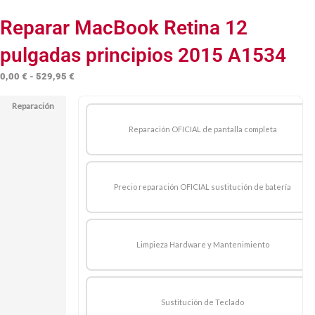
Reparar MacBook Retina 12
pulgadas principios 2015 A1534
Rango
0,00
€
-
529,95
€
de
Reparación
precios:
desde
Reparación OFICIAL de pantalla completa
0,00 €
hasta
529,95 €
Precio reparación OFICIAL sustitución de batería
Limpieza Hardware y Mantenimiento
Sustitución de Teclado