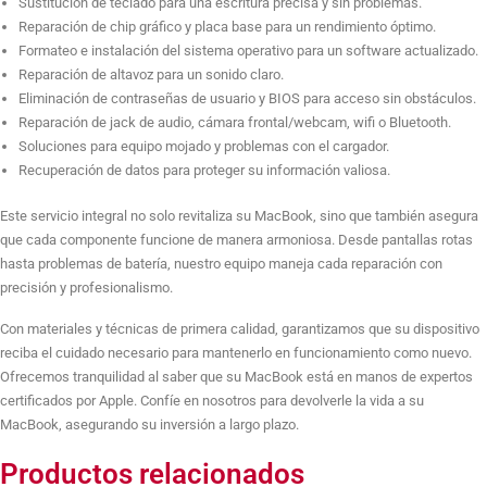
Sustitución de teclado para una escritura precisa y sin problemas.
Reparación de chip gráfico y placa base para un rendimiento óptimo.
Quitar Contraseña de BIOS, Candado, Números
Formateo e instalación del sistema operativo para un software actualizado.
Reparación de altavoz para un sonido claro.
Eliminación de contraseñas de usuario y BIOS para acceso sin obstáculos.
Reparación Jack de Audio
Reparación de jack de audio, cámara frontal/webcam, wifi o Bluetooth.
Soluciones para equipo mojado y problemas con el cargador.
Recuperación de datos para proteger su información valiosa.
Reparación Equipo Mojado
Este servicio integral no solo revitaliza su MacBook, sino que también asegura
que cada componente funcione de manera armoniosa. Desde pantallas rotas
hasta problemas de batería, nuestro equipo maneja cada reparación con
precisión y profesionalismo.
Reparación Cámara Frontal/WebCam
Con materiales y técnicas de primera calidad, garantizamos que su dispositivo
reciba el cuidado necesario para mantenerlo en funcionamiento como nuevo.
Ofrecemos tranquilidad al saber que su MacBook está en manos de expertos
Reparación Wifi o Bluetooth
certificados por Apple. Confíe en nosotros para devolverle la vida a su
MacBook, asegurando su inversión a largo plazo.
Productos relacionados
Reparación de Cargador