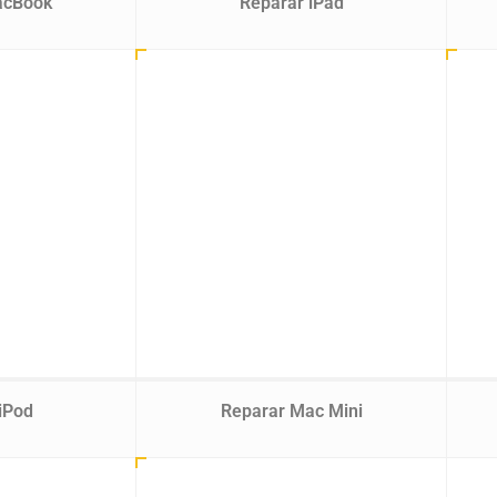
acBook
Reparar iPad
iPod
Reparar Mac Mini