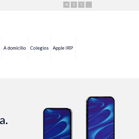
A domicilio
Colegios
Apple IRP
a.