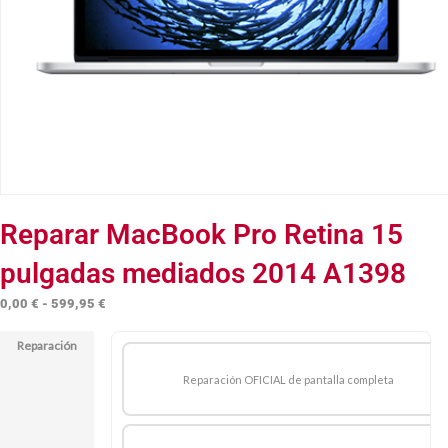
Reparar MacBook Pro Retina 15
pulgadas mediados 2014 A1398
Rango
0,00
€
-
599,95
€
de
Reparación
precios:
desde
Reparación OFICIAL de pantalla completa
0,00 €
hasta
599,95 €