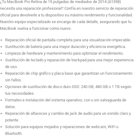
¿Tu MacBook Pro Retina de 15 pulgadas de mediados de 2014 (A1398)
A1398
necesita una reparación profesional? Confía en nuestro servicio de reparación
cantidad
oficial para devolverle a tu dispositivo su máximo rendimiento y funcionalidad.
Sustitución de Disco Duro SSD 240GB
Nuestro equipo especializado se encarga de cada detalle, asegurando que tu
MacBook vuelva a funcionar como nuevo.
Reparación oficial de pantalla completa para una visualización impecable.
Sustitución de Disco Duro SSD 480GB
Sustitución de batería para una mayor duración y eficiencia energética.
Limpieza de hardware y mantenimiento para optimizar el rendimiento.
Sustitución de teclado y reparación de trackpad para una mejor experiencia
de uso.
Sustitución de Disco Duro SSD 1TB
Reparación de chip gráfico y placa base que garantizan un funcionamiento
sin fallos.
Opciones de sustitución de disco duro SSD: 240 GB, 480 GB o 1 TB según
Formateo e instalación sistema operativo. Sin salvar datos
tus necesidades.
Formateo e instalación del sistema operativo, con o sin salvaguarda de
datos.
Reparación de altavoces y cambio de jack de audio para un sonido claro y
Formateo e instalación sistema operativo Salvando datos
potente.
Solución para equipos mojados y reparaciones de webcam, WiFi o
Bluetooth.