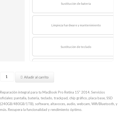
Sustitución de batería
Limpieza hardware y mantenimiento
Sustitución de teclado
Reparación Trackpad
Reparar
Añadir al carrito
MacBook
Pro
Reparación de chip gráfico
Retina
Reparación integral para tu MacBook Pro Retina 15" 2014. Servicios
15
oficiales: pantalla, batería, teclado, trackpad, chip gráfico, placa base, SSD
pulgadas
(240GB/480GB/1TB), software, altavoces, audio, webcam, Wifi/Bluetooth, y
mediados
más. Recupera la funcionalidad y rendimiento óptimo.
Reparación de placa base
2014