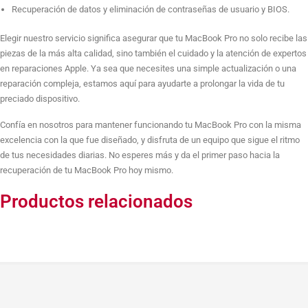
Recuperación de datos y eliminación de contraseñas de usuario y BIOS.
Reparación cambio altavoz
Elegir nuestro servicio significa asegurar que tu MacBook Pro no solo recibe las
piezas de la más alta calidad, sino también el cuidado y la atención de expertos
en reparaciones Apple. Ya sea que necesites una simple actualización o una
Quitar contraseña de usuario
reparación compleja, estamos aquí para ayudarte a prolongar la vida de tu
preciado dispositivo.
Confía en nosotros para mantener funcionando tu MacBook Pro con la misma
Quitar contraseña de BIOS, candado, números
excelencia con la que fue diseñado, y disfruta de un equipo que sigue el ritmo
de tus necesidades diarias. No esperes más y da el primer paso hacia la
recuperación de tu MacBook Pro hoy mismo.
Reparación OFICIAL cambio de jack de audio
Productos relacionados
Reparación equipo mojado
Reparación webcam