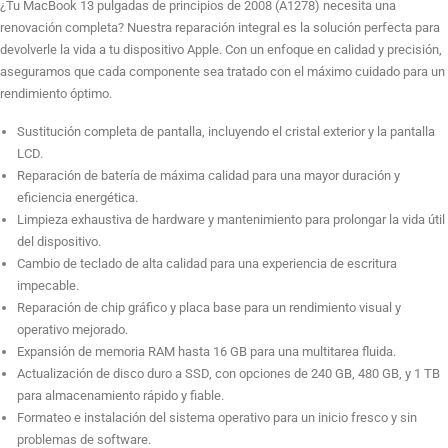
¿Tu MacBook 13 pulgadas de principios de 2008 (A1278) necesita una
renovación completa? Nuestra reparación integral es la solución perfecta para
devolverle la vida a tu dispositivo Apple. Con un enfoque en calidad y precisión,
Reparación de Placa Base
aseguramos que cada componente sea tratado con el máximo cuidado para un
rendimiento óptimo.
Sustitución completa de pantalla, incluyendo el cristal exterior y la pantalla
Ampliar 4GB RAM MacBook
LCD.
Reparación de batería de máxima calidad para una mayor duración y
eficiencia energética.
Limpieza exhaustiva de hardware y mantenimiento para prolongar la vida útil
Ampliar 8GB RAM MacBook
del dispositivo.
Cambio de teclado de alta calidad para una experiencia de escritura
impecable.
Ampliar 16GB RAM MacBook
Reparación de chip gráfico y placa base para un rendimiento visual y
operativo mejorado.
Expansión de memoria RAM hasta 16 GB para una multitarea fluida.
Actualización de disco duro a SSD, con opciones de 240 GB, 480 GB, y 1 TB
Sustitución de 240GB Disco Duro SSD
para almacenamiento rápido y fiable.
Formateo e instalación del sistema operativo para un inicio fresco y sin
problemas de software.