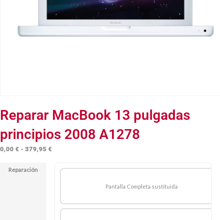
Reparar MacBook 13 pulgadas
principios 2008 A1278
Rango
0,00
€
-
379,95
€
de
Reparación
precios:
desde
Pantalla Completa sustituida
0,00 €
hasta
379,95 €