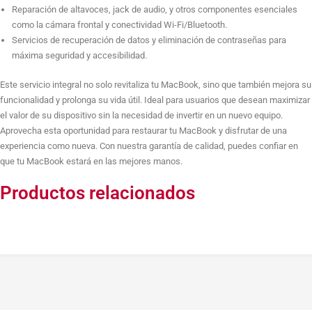
Reparación de altavoces, jack de audio, y otros componentes esenciales
Sustitución de 480GB Disco Duro SSD
como la cámara frontal y conectividad Wi-Fi/Bluetooth.
Servicios de recuperación de datos y eliminación de contraseñas para
máxima seguridad y accesibilidad.
Sustitución de 1TB Disco Duro SSD
Este servicio integral no solo revitaliza tu MacBook, sino que también mejora su
funcionalidad y prolonga su vida útil. Ideal para usuarios que desean maximizar
el valor de su dispositivo sin la necesidad de invertir en un nuevo equipo.
Formateo e instalación Sistema Operativo (Sin Salvar
Aprovecha esta oportunidad para restaurar tu MacBook y disfrutar de una
datos)
experiencia como nueva. Con nuestra garantía de calidad, puedes confiar en
que tu MacBook estará en las mejores manos.
Reparación de Altavoz
Productos relacionados
Quitar Contraseña de Usuario
Quitar Contraseña de BIOS, Candado, Números