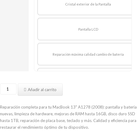
Cristal exterior de la Pantalla
Pantalla LCD
Reparación máxima calidad cambio de batería
Limpieza Hardware y Mantenimiento
Reparar
Añadir al carrito
MacBook
13
Reparación máxima calidad cambio de teclado
pulgadas
Reparación completa para tu MacBook 13" A1278 (2008): pantalla y batería
principios
nuevas, limpieza de hardware, mejoras de RAM hasta 16GB, disco duro SSD
2008
hasta 1TB, reparación de placa base, teclado y más. Calidad y eficiencia para
A1278
restaurar el rendimiento óptimo de tu dispositivo.
Reparación de Chip Gráfico
cantidad