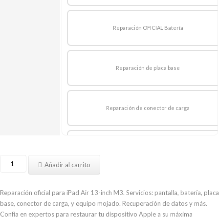
hasta
669,00 €
Reparación OFICIAL Batería
Reparación de placa base
Reparación de conector de carga
Reparación equipo mojado
Reparar
Añadir al carrito
iPad
Air
Recuperación de datos
13-
Reparación oficial para iPad Air 13-inch M3. Servicios: pantalla, batería, placa
inch
base, conector de carga, y equipo mojado. Recuperación de datos y más.
M3
Confía en expertos para restaurar tu dispositivo Apple a su máxima