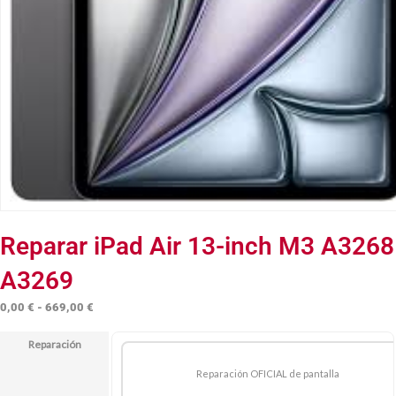
Reparar iPad Air 13-inch M3 A3268
A3269
Rango
0,00
€
-
669,00
€
de
Reparación
precios:
desde
Reparación OFICIAL de pantalla
0,00 €