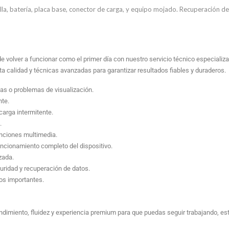
Recuperación de datos
lla, batería, placa base, conector de carga, y equipo mojado. Recuperación d
Otras Reparaciones
e volver a funcionar como el primer día con nuestro servicio técnico especiali
a calidad y técnicas avanzadas para garantizar resultados fiables y duraderos.
has o problemas de visualización.
nte.
arga intermitente.
.
unciones multimedia.
uncionamiento completo del dispositivo.
zada.
uridad y recuperación de datos.
os importantes.
endimiento, fluidez y experiencia premium para que puedas seguir trabajando, est