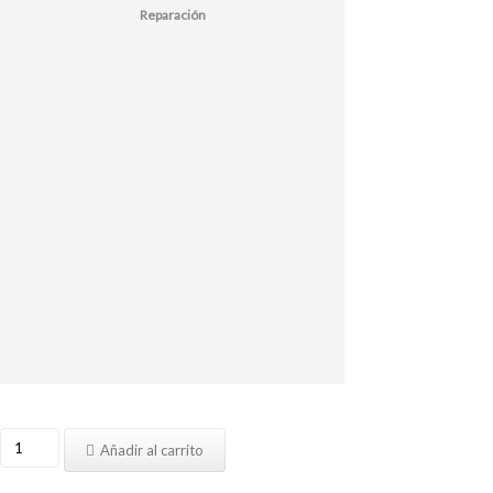
Reparación
Reparar
Añadir al carrito
iPad
Air