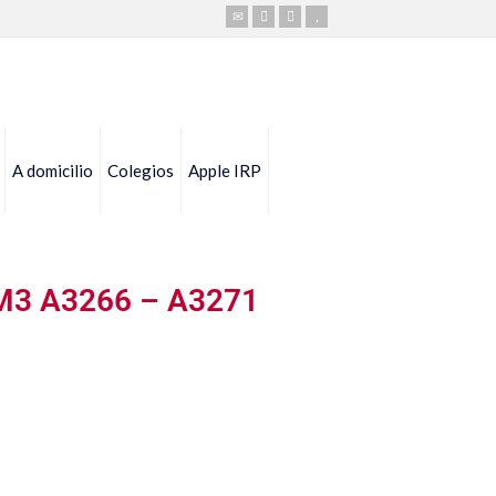
A domicilio
Colegios
Apple IRP
h M3 A3266 – A3271