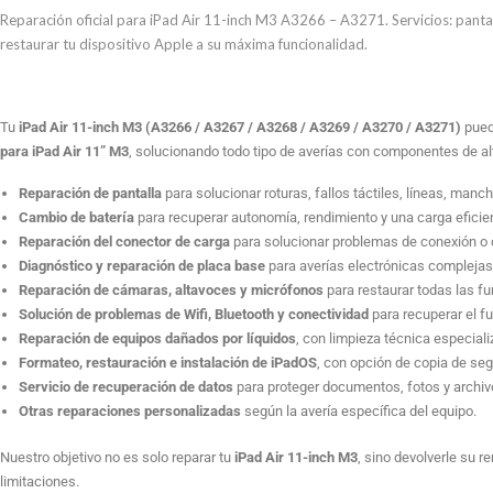
11-
Reparación oficial para iPad Air 11-inch M3 A3266 – A3271. Servicios: panta
inch
restaurar tu dispositivo Apple a su máxima funcionalidad.
M3
A3266
-
Tu
iPad Air 11-inch M3 (A3266 / A3267 / A3268 / A3269 / A3270 / A3271)
pued
A3271
para iPad Air 11” M3
, solucionando todo tipo de averías con componentes de alt
cantidad
Reparación de pantalla
para solucionar roturas, fallos táctiles, líneas, manc
Cambio de batería
para recuperar autonomía, rendimiento y una carga eficie
Reparación del conector de carga
para solucionar problemas de conexión o c
Diagnóstico y reparación de placa base
para averías electrónicas complejas
Reparación de cámaras, altavoces y micrófonos
para restaurar todas las f
Solución de problemas de Wifi, Bluetooth y conectividad
para recuperar el f
Reparación de equipos dañados por líquidos
, con limpieza técnica especiali
Formateo, restauración e instalación de iPadOS
, con opción de copia de seg
Servicio de recuperación de datos
para proteger documentos, fotos y archiv
Otras reparaciones personalizadas
según la avería específica del equipo.
Nuestro objetivo no es solo reparar tu
iPad Air 11-inch M3
, sino devolverle su r
limitaciones.