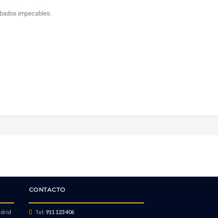
abados impecables.
CONTACTO
adrid
Tel:
911 123 406