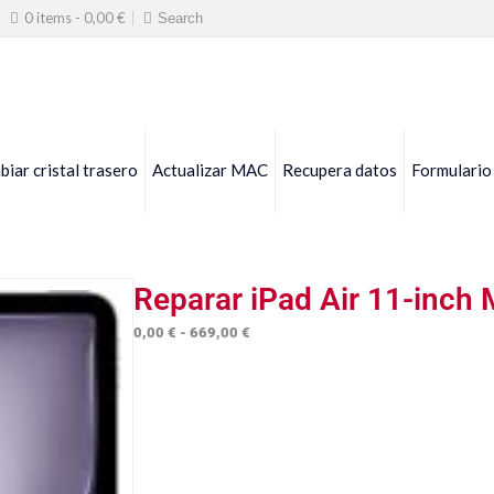
0 items -
0,00
€
iar cristal trasero
Actualizar MAC
Recupera datos
Formulario
Reparar iPad Air 11-inc
Rango
0,00
€
-
669,00
€
de
precios:
desde
0,00 €
hasta
669,00 €