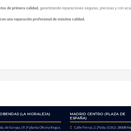
stos de primera calidad
, garantizando reparaciones seguras, precisas y con ac
3 con una reparación profesional de máxima calidad.
OBENDAS (LA MORALEJA)
MADRID CENTRO (PLAZA DE
ESPAÑA)
a. de Europa, 19, 3ª planta Oficina Regus.
Calle Ferraz, 2. 2ºIzda. (GSG). 28008 M