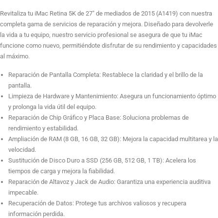
cantidad
Revitaliza tu iMac Retina 5K de 27″ de mediados de 2015 (A1419) con nuestra
completa gama de servicios de reparación y mejora. Diseñado para devolverle
Sustitución de Disco Duro a SSD 256GB
la vida a tu equipo, nuestro servicio profesional se asegura de que tu iMac
funcione como nuevo, permitiéndote disfrutar de su rendimiento y capacidades
al máximo.
Sustitución de Disco Duro a SSD 512GB
Reparación de Pantalla Completa: Restablece la claridad y el brillo de la
pantalla.
Limpieza de Hardware y Mantenimiento: Asegura un funcionamiento óptimo
y prolonga la vida útil del equipo.
Sustitución de Disco Duro a SSD 1TB
Reparación de Chip Gráfico y Placa Base: Soluciona problemas de
rendimiento y estabilidad.
Ampliación de RAM (8 GB, 16 GB, 32 GB): Mejora la capacidad multitarea y la
Sustitución de 8GB RAM + 1TB SSD
velocidad.
Sustitución de Disco Duro a SSD (256 GB, 512 GB, 1 TB): Acelera los
tiempos de carga y mejora la fiabilidad.
Reparación de Altavoz y Jack de Audio: Garantiza una experiencia auditiva
Sustitución de 8GB RAM + 512GB SSD
impecable.
Recuperación de Datos: Protege tus archivos valiosos y recupera
información perdida.