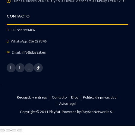
Lunes a Jueves 9:00-14:00 y 15:00-18:00 · Viernes 9:00-14:00 y 15:00-17:00
Reparación Equipo Mojado
CONTACTO
Tel:
911 123 406
Reparación Cámara Frontal
WhatsApp:
656 62 93 46
Email:
info@playsat.es
Reparación Wifi o Bluetooth
Reparación de Fuente de alimentación
Recogida y entrega
Contacto
Blog
Politica de privacidad
Aviso legal
Recuperación de Datos
Copyright © 2011 PlaySat. Powered by
PlaySat Networks S.L.