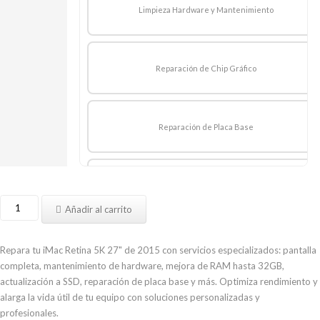
Limpieza Hardware y Mantenimiento
Reparación de Chip Gráfico
Reparación de Placa Base
Ampliar 8GB RAM
Reparar
Añadir al carrito
iMac
Retina
Ampliar 16GB RAM
5K
Repara tu iMac Retina 5K 27" de 2015 con servicios especializados: pantalla
27″
completa, mantenimiento de hardware, mejora de RAM hasta 32GB,
mediados
actualización a SSD, reparación de placa base y más. Optimiza rendimiento y
2015
alarga la vida útil de tu equipo con soluciones personalizadas y
Ampliar 32 RAM
A1419
profesionales.