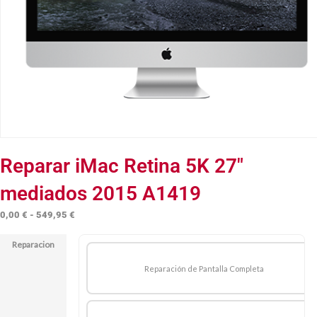
Reparar iMac Retina 5K 27″
mediados 2015 A1419
Rango
0,00
€
-
549,95
€
de
Reparacion
precios:
desde
Reparación de Pantalla Completa
0,00 €
hasta
549,95 €