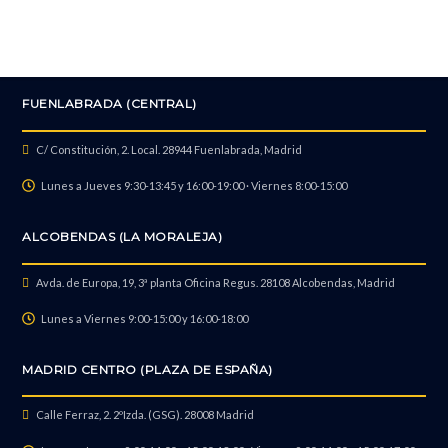
Reparación de Altavoz
FUENLABRADA (CENTRAL)
Quitar Contraseña de Usuario
C/ Constitución, 2. Local. 28944 Fuenlabrada, Madrid
Lunes a Jueves 9:30-13:45 y 16:00-19:00 · Viernes 8:00-15:00
Quitar Contraseña de BIOS, Candado, Números
ALCOBENDAS (LA MORALEJA)
Avda. de Europa, 19, 3ª planta Oficina Regus. 28108 Alcobendas, Madrid
Reparación Jack de Audio
Lunes a Viernes 9:00-15:00 y 16:00-18:00
MADRID CENTRO (PLAZA DE ESPAÑA)
Reparación de Retroiluminación
Calle Ferraz, 2. 2ºIzda. (GSG). 28008 Madrid