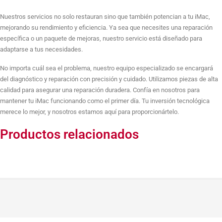
Sustitución de 8GB RAM + 256GB SSD
Nuestros servicios no solo restauran sino que también potencian a tu iMac,
mejorando su rendimiento y eficiencia. Ya sea que necesites una reparación
específica o un paquete de mejoras, nuestro servicio está diseñado para
adaptarse a tus necesidades.
Sustitución de 16GB RAM + 1TB SSD
No importa cuál sea el problema, nuestro equipo especializado se encargará
del diagnóstico y reparación con precisión y cuidado. Utilizamos piezas de alta
calidad para asegurar una reparación duradera. Confía en nosotros para
Sustitución de 16GB RAM + 512GB SSD
mantener tu iMac funcionando como el primer día. Tu inversión tecnológica
merece lo mejor, y nosotros estamos aquí para proporcionártelo.
Productos relacionados
Sustitución de 16GB RAM + 256GB SSD
Formateo e instalación Sistema Operativo Sin Salvar datos
Formateo e instalación Sistema Operativo Salvando datos