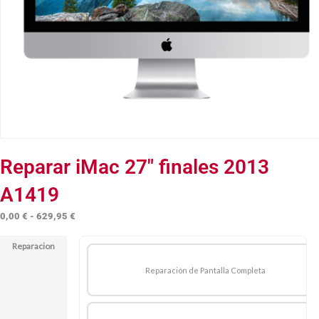
Reparar iMac 27″ finales 2013
A1419
Rango
0,00
€
-
629,95
€
de
Reparacion
precios:
desde
Reparación de Pantalla Completa
0,00 €
hasta
629,95 €