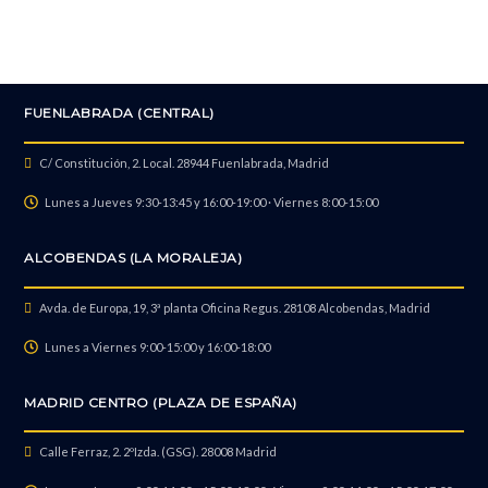
Sustitución de 32GB RAM + 256GB SSD
FUENLABRADA (CENTRAL)
Formateo e instalación Sistema Operativo Sin Salvar datos
C/ Constitución, 2. Local. 28944 Fuenlabrada, Madrid
Lunes a Jueves 9:30-13:45 y 16:00-19:00 · Viernes 8:00-15:00
Formateo e instalación Sistema Operativo Salvando datos
ALCOBENDAS (LA MORALEJA)
Avda. de Europa, 19, 3ª planta Oficina Regus. 28108 Alcobendas, Madrid
Reparación de Altavoz
Lunes a Viernes 9:00-15:00 y 16:00-18:00
MADRID CENTRO (PLAZA DE ESPAÑA)
Quitar Contraseña de Usuario
Calle Ferraz, 2. 2ºIzda. (GSG). 28008 Madrid