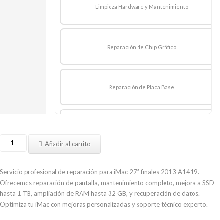
Limpieza Hardware y Mantenimiento
Reparación de Chip Gráfico
Reparación de Placa Base
Ampliar 8GB RAM
Reparar
Añadir al carrito
iMac
27″
Ampliar 16GB RAM
finales
Servicio profesional de reparación para iMac 27″ finales 2013 A1419.
2013
Ofrecemos reparación de pantalla, mantenimiento completo, mejora a SSD
A1419
hasta 1 TB, ampliación de RAM hasta 32 GB, y recuperación de datos.
cantidad
Optimiza tu iMac con mejoras personalizadas y soporte técnico experto.
Ampliar 32 RAM