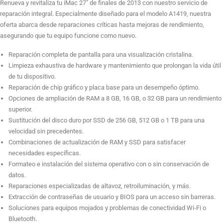
Renueva y revitaliza tu iMac 27″ de finales de 2013 con nuestro servicio de
reparación integral. Especialmente diseñado para el modelo A1419, nuestra
oferta abarca desde reparaciones críticas hasta mejoras de rendimiento,
Sustitución de Disco Duro a SSD 256GB
asegurando que tu equipo funcione como nuevo.
Reparación completa de pantalla para una visualización cristalina.
Limpieza exhaustiva de hardware y mantenimiento que prolongan la vida útil
Sustitución de Disco Duro a SSD 512GB
de tu dispositivo.
Reparación de chip gráfico y placa base para un desempeño óptimo.
Opciones de ampliación de RAM a 8 GB, 16 GB, o 32 GB para un rendimiento
superior.
Sustitución de Disco Duro a SSD 1TB
Sustitución del disco duro por SSD de 256 GB, 512 GB o 1 TB para una
velocidad sin precedentes.
Combinaciones de actualización de RAM y SSD para satisfacer
Sustitución de 8GB RAM + 1TB SSD
necesidades específicas.
Formateo e instalación del sistema operativo con o sin conservación de
datos.
Reparaciones especializadas de altavoz, retroiluminación, y más.
Sustitución de 8GB RAM + 512GB SSD
Extracción de contraseñas de usuario y BIOS para un acceso sin barreras.
Soluciones para equipos mojados y problemas de conectividad Wi-Fi o
Bluetooth.