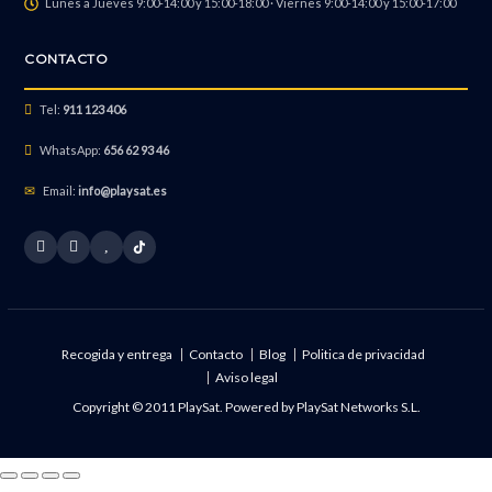
Lunes a Jueves 9:00-14:00 y 15:00-18:00 · Viernes 9:00-14:00 y 15:00-17:00
Quitar Contraseña de BIOS, Candado, Números
CONTACTO
Tel:
911 123 406
Reparación Jack de Audio
WhatsApp:
656 62 93 46
Email:
info@playsat.es
Reparación de Retroiluminación
Reparación Equipo Mojado
Recogida y entrega
Contacto
Blog
Politica de privacidad
Aviso legal
Reparación Cámara Frontal
Copyright © 2011 PlaySat. Powered by
PlaySat Networks S.L.
Reparación Wifi o Bluetooth