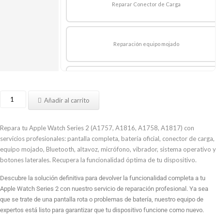
Reparar Conector de Carga
Reparación equipo mojado
Reparación Bluetooth
Reparar
Añadir al carrito
Apple
watch
Reparación De Altavoz
series
Repara tu Apple Watch Series 2 (A1757, A1816, A1758, A1817) con
2
servicios profesionales: pantalla completa, batería oficial, conector de carga,
A1757
equipo mojado, Bluetooth, altavoz, micrófono, vibrador, sistema operativo y
A1816
botones laterales. Recupera la funcionalidad óptima de tu dispositivo.
Reparación de Micrófono
A1758
Descubre la solución definitiva para devolver la funcionalidad completa a tu
A1817
Apple Watch Series 2 con nuestro servicio de reparación profesional. Ya sea
cantidad
que se trate de una pantalla rota o problemas de batería, nuestro equipo de
Reparación de vibrador
expertos está listo para garantizar que tu dispositivo funcione como nuevo.