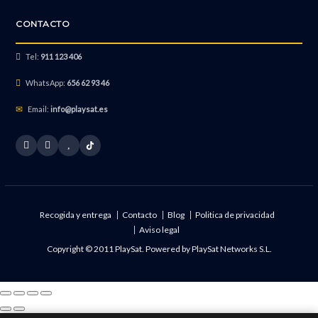
CONTACTO
Tel:
911 123 406
WhatsApp:
656 62 93 46
Email:
info@playsat.es
Recogida y entrega
Contacto
Blog
Politica de privacidad
Aviso legal
Copyright © 2011 PlaySat. Powered by
PlaySat Networks S.L.