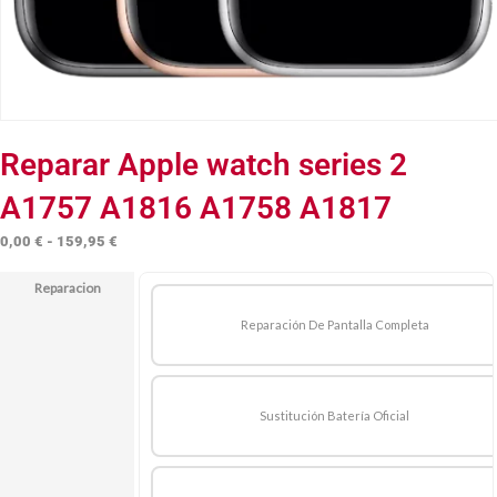
Reparar Apple watch series 2
A1757 A1816 A1758 A1817
Rango
0,00
€
-
159,95
€
de
Reparacion
precios:
desde
Reparación De Pantalla Completa
0,00 €
hasta
159,95 €
Sustitución Batería Oficial