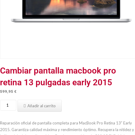
Cambiar pantalla macbook pro
retina 13 pulgadas early 2015
599,95
€
Cambiar
Añadir al carrito
pantalla
macbook
pro
Reparación oficial de pantalla completa para MacBook Pro Retina 13” Early
retina
2015. Garantiza calidad máxima y rendimiento óptimo. Recupera la nitidez y