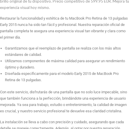
13
brillo original de tu dispositivo. Precio competitivo de 599.95 EUR. Mejora tu
pulgadas
experiencia visual hoy mismo.
early
Restaurar la funcionalidad y estética de tu MacBook Pro Retina de 13 pulgadas
2015
Early 2015 nunca ha sido tan fácil y profesional. Nuestra reparación oficial de
cantidad
pantalla completa te asegura una experiencia visual tan vibrante y clara como
el primer día.
Garantizamos que el reemplazo de pantalla se realiza con los más altos
estándares de calidad.
Utilizamos componentes de máxima calidad para asegurar un rendimiento
óptimo y duradero.
Diseñada específicamente para el modelo Early 2015 de MacBook Pro
Retina de 13 pulgadas.
Con este servicio, disfrutarás de una pantalla que no solo luce impecable, sino
que también funciona a la perfección, brindándote una experiencia de usuario
mejorada. Ya sea para trabajo, estudio o entretenimiento, la calidad de imagen
es crucial, y nuestro servicio profesional te devuelve esa claridad cristalina.
La instalación se lleva a cabo con precisión y cuidado, asegurando que cada
detalle se maneje correctamente. Además, al optar por nuestra reparación,