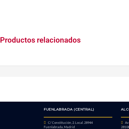
Productos relacionados
FUENLABRADA (CENTRAL)
ALC
C/ Constitución, 2. Local. 28944
Avd
Fuenlabrada, Madrid
28108