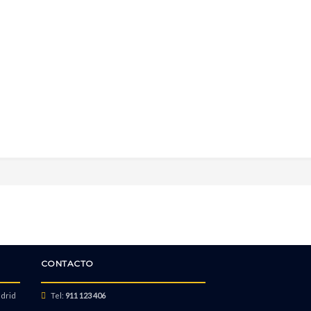
CONTACTO
adrid
Tel:
911 123 406