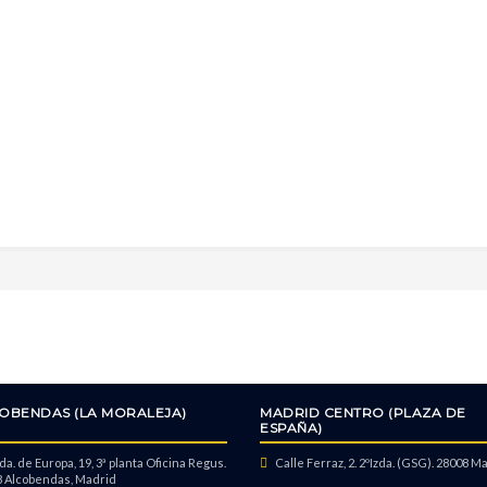
OBENDAS (LA MORALEJA)
MADRID CENTRO (PLAZA DE
ESPAÑA)
a. de Europa, 19, 3ª planta Oficina Regus.
Calle Ferraz, 2. 2ºIzda. (GSG). 28008 M
 Alcobendas, Madrid