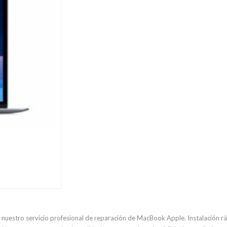
13
pulgadas
M4
2025
A3240
cantidad
estro servicio profesional de reparación de MacBook Apple. Instalación rápi