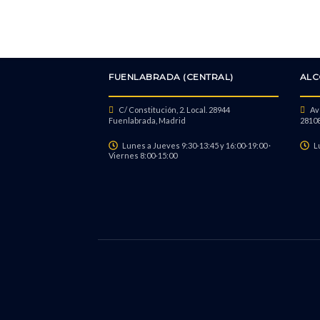
FUENLABRADA (CENTRAL)
ALC
C/ Constitución, 2. Local. 28944
Avd
Fuenlabrada, Madrid
28108
Lunes a Jueves 9:30-13:45 y 16:00-19:00 ·
L
Viernes 8:00-15:00