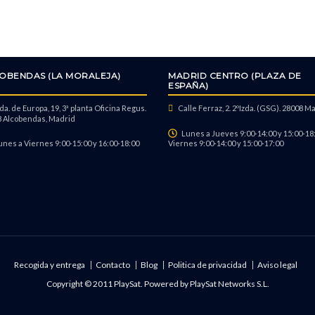
OBENDAS (LA MORALEJA)
MADRID CENTRO (PLAZA DE
ESPAÑA)
a. de Europa, 19, 3ª planta Oficina Regus.
Calle Ferraz, 2. 2ºIzda. (GSG). 28008 M
 Alcobendas, Madrid
Lunes a Jueves 9:00-14:00 y 15:00-18:
unes a Viernes 9:00-15:00 y 16:00-18:00
Viernes 9:00-14:00 y 15:00-17:00
Recogida y entrega
Contacto
Blog
Politica de privacidad
Aviso legal
Copyright © 2011 PlaySat. Powered by
PlaySat Networks S.L.