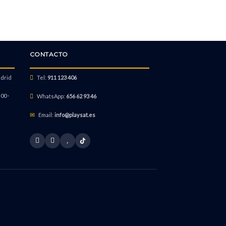
CONTACTO
adrid
Tel:
911 123 406
00 ·
WhatsApp:
656 62 93 46
Email:
info@playsat.es