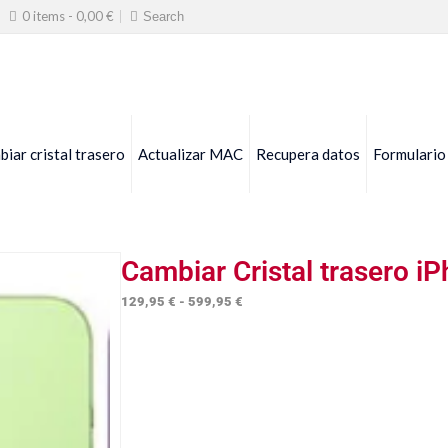
0 items -
0,00
€
iar cristal trasero
Actualizar MAC
Recupera datos
Formulario
Cambiar Cristal trasero i
Rango
129,95
€
-
599,95
€
de
precios:
desde
129,95 €
hasta
599,95 €