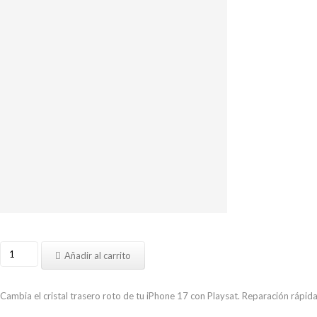
Cambiar
Añadir al carrito
Cristal
trasero
iPhone
Cambia el cristal trasero roto de tu iPhone 17 con Playsat. Reparación rápida,
17