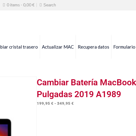
0 items -
0,00
€
iar cristal trasero
Actualizar MAC
Recupera datos
Formulario
Cambiar Batería MacBook
Pulgadas 2019 A1989
Rango
199,95
€
-
349,95
€
de
precios:
desde
199,95 €