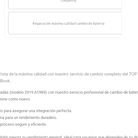
completo)
Reparación máxima calidad cambio de batería
ruta de la máxima calidad con nuestro servicio de cambio completo del TOP
acBook.
gadas (modelo 2019 A1989) con nuestro servicio profesional de cambio de baterí
ncione como nuevo.
 para asegurar una integración perfecta.
ma para un rendimiento duradero.
 proceso seguro y eficiente.
mbién mejora su rendimiento general. Ideal para usuarios que dependen de su disp