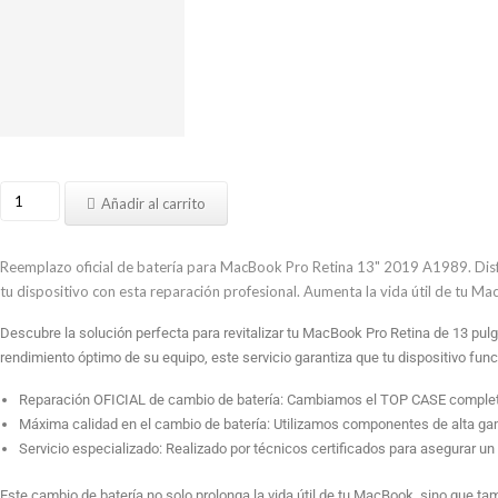
Cambiar
Añadir al carrito
Batería
MacBook
Pro
Reemplazo oficial de batería para MacBook Pro Retina 13" 2019 A1989. Disf
Retina
tu dispositivo con esta reparación profesional. Aumenta la vida útil de tu M
13
Descubre la solución perfecta para revitalizar tu MacBook Pro Retina de 13 pul
Pulgadas
rendimiento óptimo de su equipo, este servicio garantiza que tu dispositivo fu
2019
A1989
Reparación OFICIAL de cambio de batería: Cambiamos el TOP CASE completo
cantidad
Máxima calidad en el cambio de batería: Utilizamos componentes de alta ga
Servicio especializado: Realizado por técnicos certificados para asegurar un
Este cambio de batería no solo prolonga la vida útil de tu MacBook, sino que ta