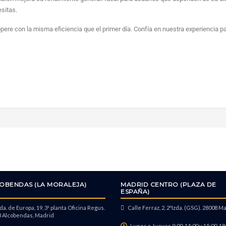
sitas.
opere con la misma eficiencia que el primer día. Confía en nuestra experiencia p
OBENDAS (LA MORALEJA)
MADRID CENTRO (PLAZA DE
ESPAÑA)
a. de Europa, 19, 3ª planta Oficina Regus.
Calle Ferraz, 2. 2ºIzda. (GSG). 28008 M
 Alcobendas, Madrid
Lunes a Jueves 9:00-14:00 y 15:00-18: