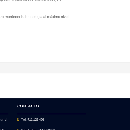
ara mantener tu tecnología al máximo nivel
CONTACTO
adrid
Tel:
911 123 406
00 ·