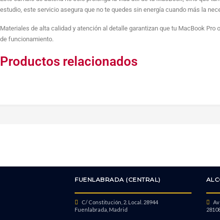
estudio, este servicio asegura que no te quedes sin energía cuando más la nece
Materiales de alta calidad y atención al detalle garantizan que tu MacBook Pro 
de funcionamiento.
Productos relacionados
FUENLABRADA (CENTRAL)
ALC
C/ Constitución, 2. Local. 28944
Avd
Fuenlabrada, Madrid
28108