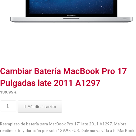
Cambiar Batería MacBook Pro 17
Pulgadas late 2011 A1297
139,95
€
Cambiar
Añadir al carrito
Batería
MacBook
Pro
Reemplazo de batería para MacBook Pro 17″ late 2011 A1297. Mejora
17
rendimiento y duración por solo 139.95 EUR. Dale nueva vida a tu MacBook