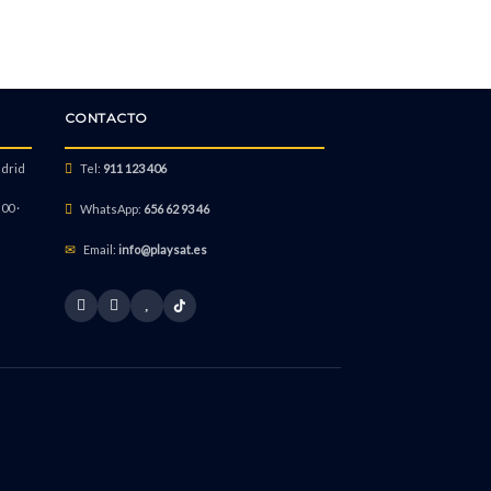
CONTACTO
adrid
Tel:
911 123 406
00 ·
WhatsApp:
656 62 93 46
Email:
info@playsat.es