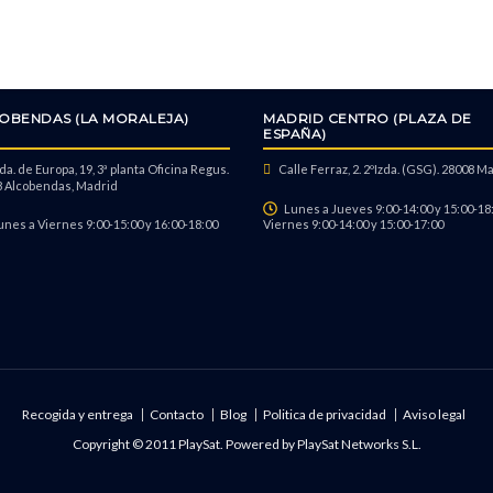
OBENDAS (LA MORALEJA)
MADRID CENTRO (PLAZA DE
ESPAÑA)
a. de Europa, 19, 3ª planta Oficina Regus.
Calle Ferraz, 2. 2ºIzda. (GSG). 28008 M
 Alcobendas, Madrid
Lunes a Jueves 9:00-14:00 y 15:00-18:
unes a Viernes 9:00-15:00 y 16:00-18:00
Viernes 9:00-14:00 y 15:00-17:00
Recogida y entrega
Contacto
Blog
Politica de privacidad
Aviso legal
Copyright © 2011 PlaySat. Powered by
PlaySat Networks S.L.