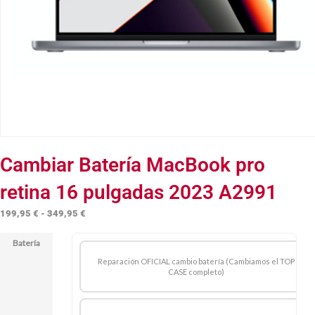
Cambiar Batería MacBook pro
retina 16 pulgadas 2023 A2991
Rango
199,95
€
-
349,95
€
de
Batería
precios:
desde
Reparación OFICIAL cambio batería (Cambiamos el TOP
CASE completo)
199,95 €
hasta
349,95 €